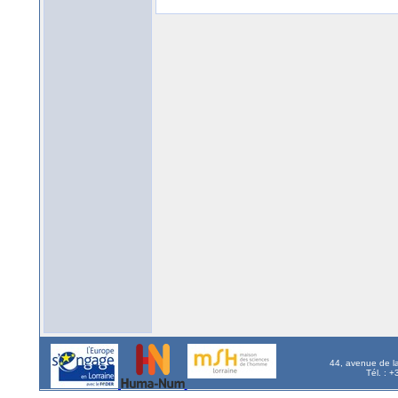
44, avenue de l
Tél. : 