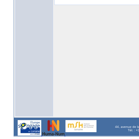
44, avenue de l
Tél. : 