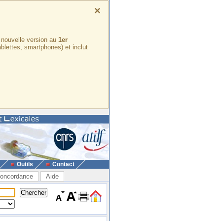
×
e nouvelle version au
1er
ablettes, smartphones) et inclut
Outils
Contact
oncordance
Aide