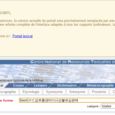
u CNRTL,
services, la version actuelle du portail sera prochainement remplacée par un
 une refonte complète de l'interface adaptée à tous les supports (ordinateurs, t
.
ion ici :
Portail lexical
cal
Corpus
Lexiques
Dictionnaires
Métalexicographie
xicographie
Etymologie
Synonymie
Antonymie
Proxémie
C
ne forme
catégorie :