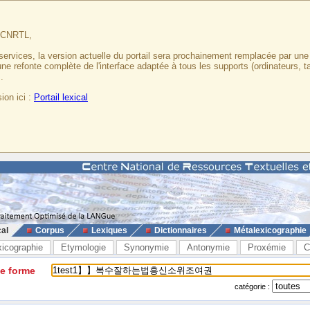
u CNRTL,
services, la version actuelle du portail sera prochainement remplacée par un
 une refonte complète de l'interface adaptée à tous les supports (ordinateurs, t
.
ion ici :
Portail lexical
cal
Corpus
Lexiques
Dictionnaires
Métalexicographie
xicographie
Etymologie
Synonymie
Antonymie
Proxémie
C
ne forme
catégorie :