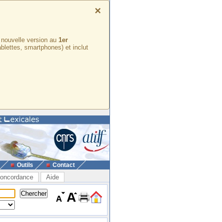
×
e nouvelle version au
1er
ablettes, smartphones) et inclut
Outils
Contact
oncordance
Aide