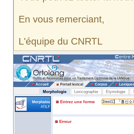
En vous remerciant,
L'équipe du CNRTL
Accueil
Portail lexical
Corpus
Lexique
Morphologie
Lexicographie
Etymologie
Entrez une forme
Morphalou
ATILF
Erreur