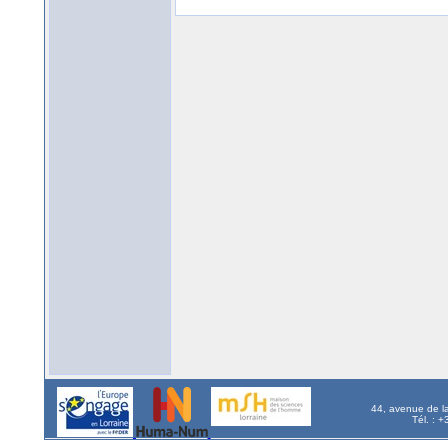
44, avenue de l
Tél. : 