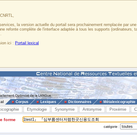
u CNRTL,
services, la version actuelle du portail sera prochainement remplacée par un
 une refonte complète de l'interface adaptée à tous les supports (ordinateurs, t
.
ion ici :
Portail lexical
cal
Corpus
Lexiques
Dictionnaires
Métalexicographie
xicographie
Etymologie
Synonymie
Antonymie
Proxémie
C
ne forme
catégorie :