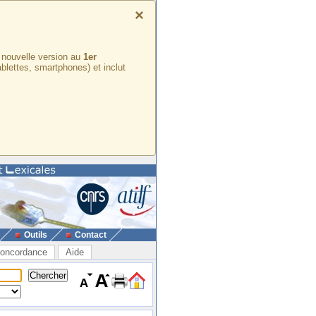
×
e nouvelle version au
1er
ablettes, smartphones) et inclut
Outils
Contact
oncordance
Aide