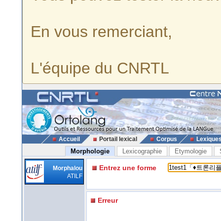
En vous remerciant,
L'équipe du CNRTL
Accueil
Portail lexical
Corpus
Lexique
Morphologie
Lexicographie
Etymologie
Entrez une forme
Morphalou
ATILF
Erreur