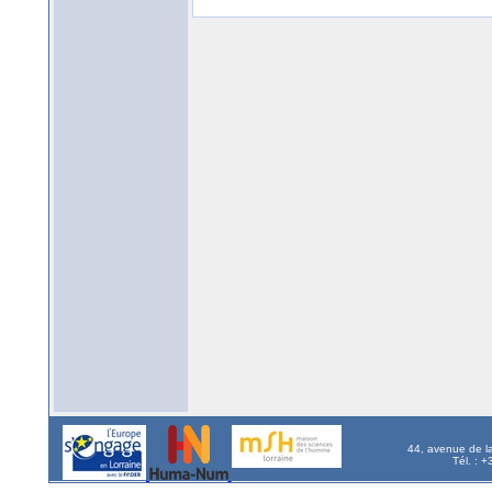
44, avenue de l
Tél. : 