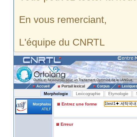
En vous remerciant,
L'équipe du CNRTL
Accueil
Portail lexical
Corpus
Lexique
Morphologie
Lexicographie
Etymologie
Entrez une forme
Morphalou
ATILF
Erreur