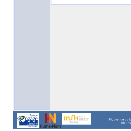
44, avenue de l
Tél. : 