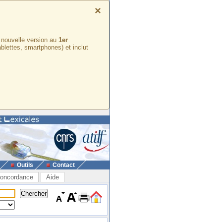
×
e nouvelle version au
1er
ablettes, smartphones) et inclut
Outils
Contact
oncordance
Aide