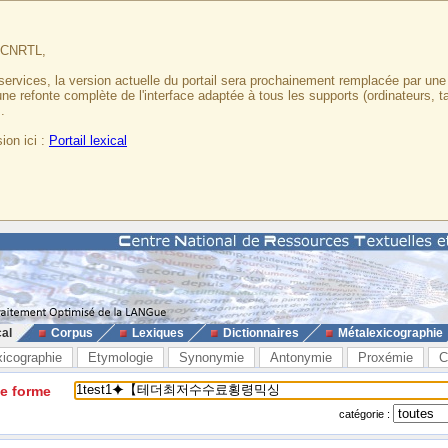
u CNRTL,
services, la version actuelle du portail sera prochainement remplacée par un
 une refonte complète de l'interface adaptée à tous les supports (ordinateurs, t
.
ion ici :
Portail lexical
cal
Corpus
Lexiques
Dictionnaires
Métalexicographie
xicographie
Etymologie
Synonymie
Antonymie
Proxémie
C
ne forme
catégorie :