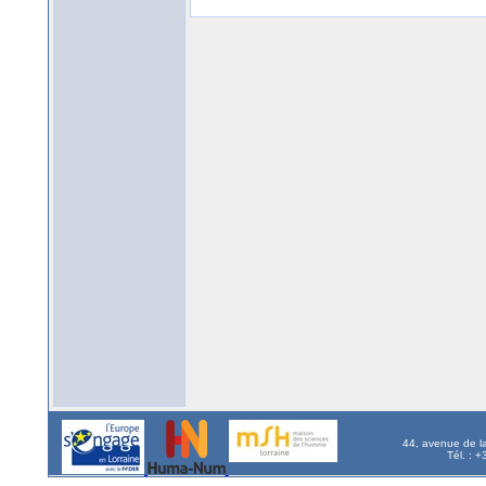
44, avenue de l
Tél. : 