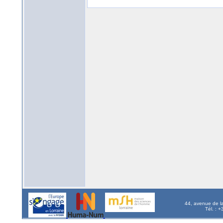
44, avenue de l
Tél. : 