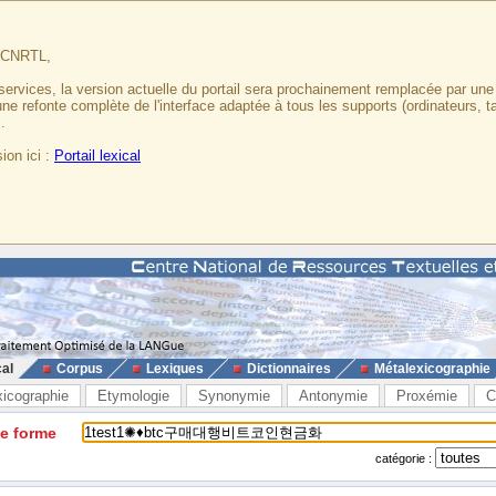
u CNRTL,
services, la version actuelle du portail sera prochainement remplacée par un
 une refonte complète de l'interface adaptée à tous les supports (ordinateurs, t
.
ion ici :
Portail lexical
cal
Corpus
Lexiques
Dictionnaires
Métalexicographie
xicographie
Etymologie
Synonymie
Antonymie
Proxémie
C
ne forme
catégorie :