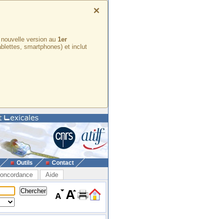
×
e nouvelle version au
1er
ablettes, smartphones) et inclut
Outils
Contact
oncordance
Aide