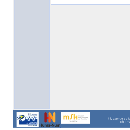
44, avenue de l
Tél. : 