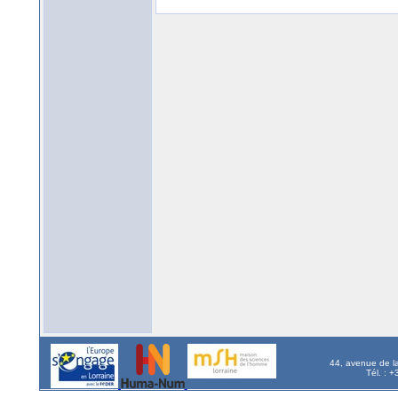
44, avenue de l
Tél. : 