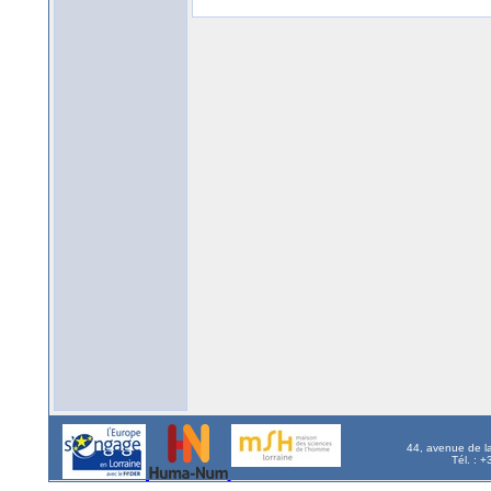
44, avenue de l
Tél. : 