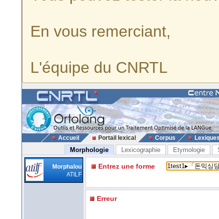
En vous remerciant,
L'équipe du CNRTL
Accueil
Portail lexical
Corpus
Lexique
Morphologie
Lexicographie
Etymologie
Entrez une forme
Morphalou
ATILF
Erreur