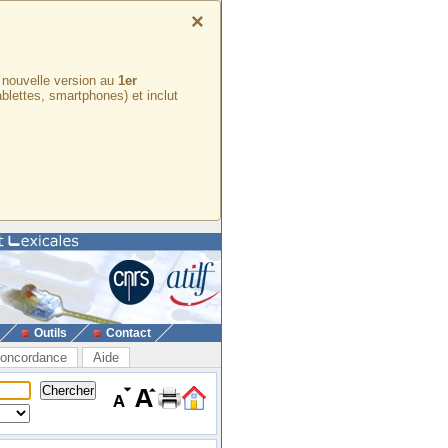
×
e nouvelle version au
1er
ablettes, smartphones) et inclut
Outils
Contact
oncordance
Aide