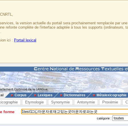
u CNRTL,
services, la version actuelle du portail sera prochainement remplacée par un
 une refonte complète de l'interface adaptée à tous les supports (ordinateurs, t
.
ion ici :
Portail lexical
cal
Corpus
Lexiques
Dictionnaires
Métalexicographie
xicographie
Etymologie
Synonymie
Antonymie
Proxémie
C
ne forme
catégorie :