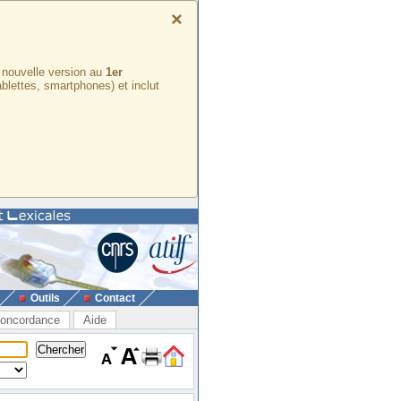
×
e nouvelle version au
1er
ablettes, smartphones) et inclut
Outils
Contact
oncordance
Aide