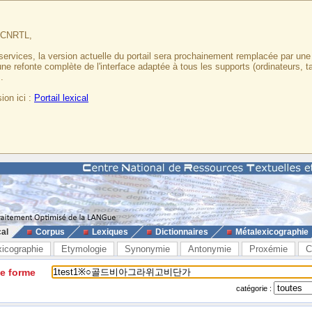
u CNRTL,
services, la version actuelle du portail sera prochainement remplacée par un
 une refonte complète de l'interface adaptée à tous les supports (ordinateurs, t
.
ion ici :
Portail lexical
cal
Corpus
Lexiques
Dictionnaires
Métalexicographie
xicographie
Etymologie
Synonymie
Antonymie
Proxémie
C
ne forme
catégorie :