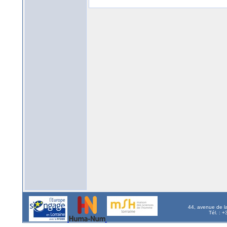
44, avenue de l
Tél. : 