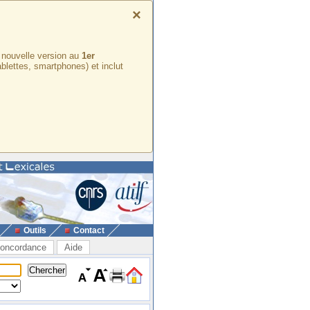
×
e nouvelle version au
1er
ablettes, smartphones) et inclut
Outils
Contact
oncordance
Aide