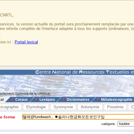
u CNRTL,
services, la version actuelle du portail sera prochainement remplacée par un
 une refonte complète de l'interface adaptée à tous les supports (ordinateurs, t
.
ion ici :
Portail lexical
cal
Corpus
Lexiques
Dictionnaires
Métalexicographie
xicographie
Etymologie
Synonymie
Antonymie
Proxémie
C
ne forme
catégorie :