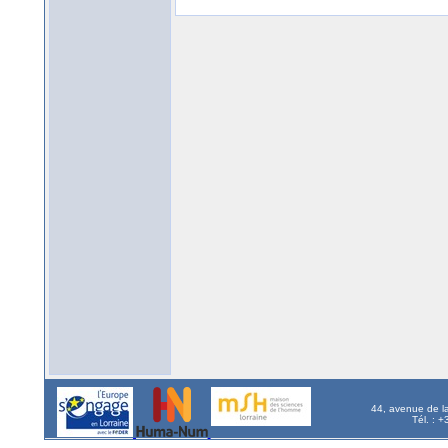
44, avenue de l
Tél. : 