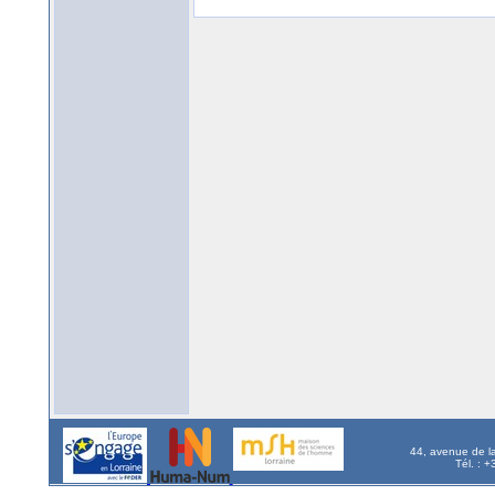
44, avenue de l
Tél. : 