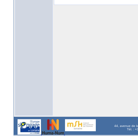
44, avenue de l
Tél. : 