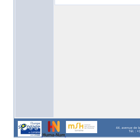
44, avenue de l
Tél. : 