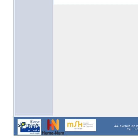
44, avenue de l
Tél. : 