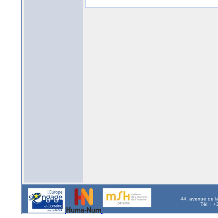
44, avenue de l
Tél. : 