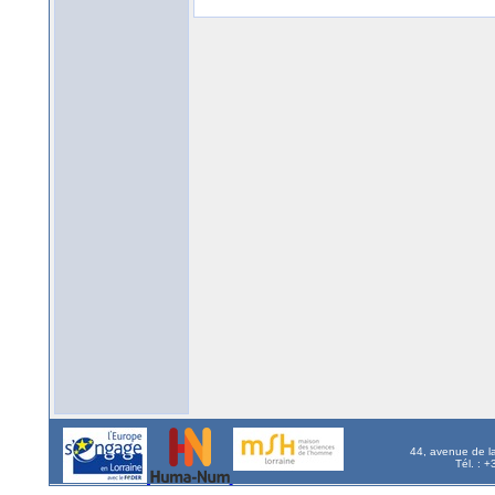
44, avenue de l
Tél. : 