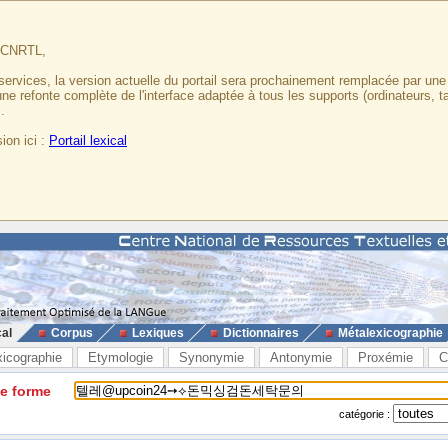
u CNRTL,
services, la version actuelle du portail sera prochainement remplacée par un
 une refonte complète de l'interface adaptée à tous les supports (ordinateurs, t
.
ion ici :
Portail lexical
cal
Corpus
Lexiques
Dictionnaires
Métalexicographie
xicographie
Etymologie
Synonymie
Antonymie
Proxémie
C
ne forme
catégorie :