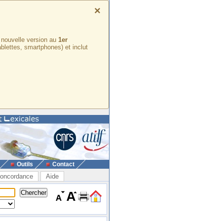
×
e nouvelle version au
1er
ablettes, smartphones) et inclut
Outils
Contact
oncordance
Aide