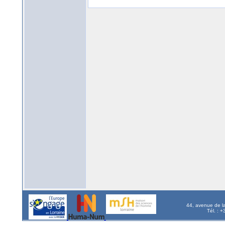
44, avenue de l
Tél. : 