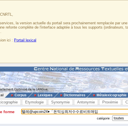
u CNRTL,
services, la version actuelle du portail sera prochainement remplacée par un
 une refonte complète de l'interface adaptée à tous les supports (ordinateurs, t
.
ion ici :
Portail lexical
cal
Corpus
Lexiques
Dictionnaires
Métalexicographie
xicographie
Etymologie
Synonymie
Antonymie
Proxémie
C
ne forme
catégorie :