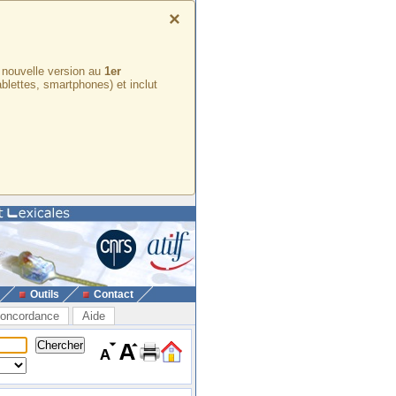
×
e nouvelle version au
1er
ablettes, smartphones) et inclut
Outils
Contact
oncordance
Aide