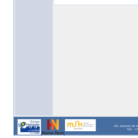
44, avenue de l
Tél. : 