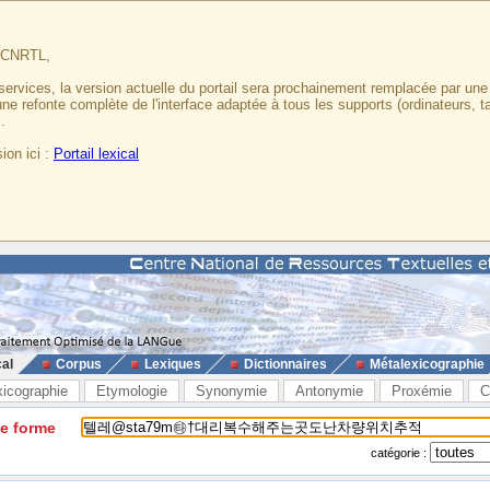
u CNRTL,
services, la version actuelle du portail sera prochainement remplacée par un
 une refonte complète de l'interface adaptée à tous les supports (ordinateurs, t
.
ion ici :
Portail lexical
cal
Corpus
Lexiques
Dictionnaires
Métalexicographie
xicographie
Etymologie
Synonymie
Antonymie
Proxémie
C
ne forme
catégorie :