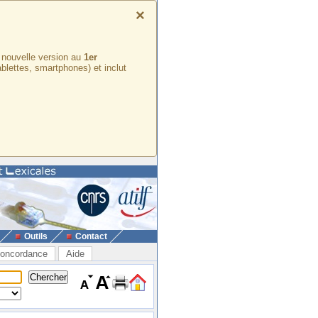
×
e nouvelle version au
1er
ablettes, smartphones) et inclut
Outils
Contact
oncordance
Aide