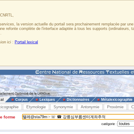
u CNRTL,
services, la version actuelle du portail sera prochainement remplacée par un
 une refonte complète de l'interface adaptée à tous les supports (ordinateurs, t
.
ion ici :
Portail lexical
cal
Corpus
Lexiques
Dictionnaires
Métalexicographie
xicographie
Etymologie
Synonymie
Antonymie
Proxémie
C
ne forme
catégorie :