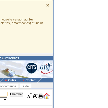
×
e nouvelle version au
1er
ablettes, smartphones) et inclut
Outils
Contact
oncordance
Aide