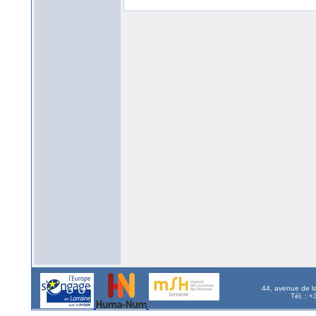
44, avenue de l
Tél. : 