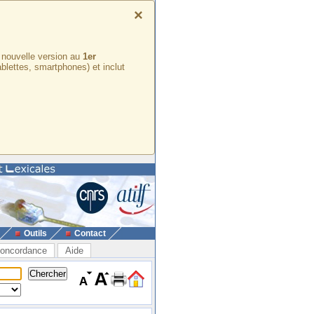
×
e nouvelle version au
1er
ablettes, smartphones) et inclut
Outils
Contact
oncordance
Aide