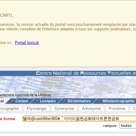
u CNRTL,
services, la version actuelle du portail sera prochainement remplacée par un
 une refonte complète de l'interface adaptée à tous les supports (ordinateurs, t
.
ion ici :
Portail lexical
cal
Corpus
Lexiques
Dictionnaires
Métalexicographie
xicographie
Etymologie
Synonymie
Antonymie
Proxémie
C
ne forme
catégorie :