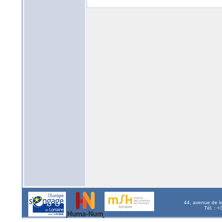
44, avenue de l
Tél. : 