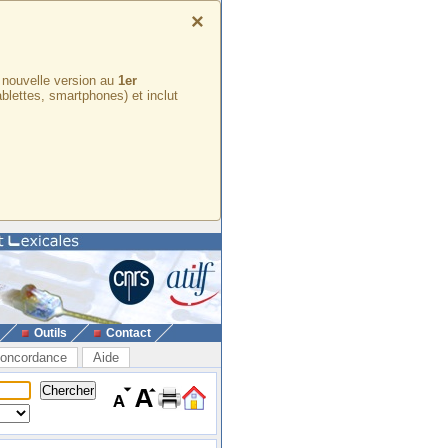
×
e nouvelle version au
1er
ablettes, smartphones) et inclut
Outils
Contact
oncordance
Aide