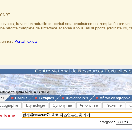
u CNRTL,
services, la version actuelle du portail sera prochainement remplacée par un
 une refonte complète de l'interface adaptée à tous les supports (ordinateurs, t
.
ion ici :
Portail lexical
cal
Corpus
Lexiques
Dictionnaires
Métalexicographie
xicographie
Etymologie
Synonymie
Antonymie
Proxémie
C
ne forme
catégorie :