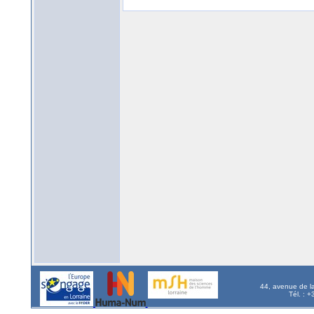
44, avenue de l
Tél. : 