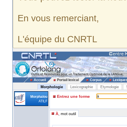
En vous remerciant,
L'équipe du CNRTL
Accueil
Portail lexical
Corpus
Lexique
Morphologie
Lexicographie
Etymologie
Entrez une forme
Morphalou
ATILF
À
, mot outil