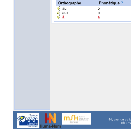
Orthographe
Phonétique
?
au
o
aux
o
à
a
44, avenue de l
Tél. : 