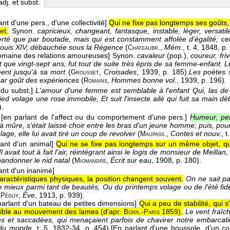
 adj. et subst.
ant d'une pers., d'une collectivité]
Qui ne fixe pas longtemps ses goûts,
et.
Synon.
capricieux, changeant, fantasque, instable, léger, versatil
erté que par boutade, mais qui est constamment affolée d'égalité; cette
Louis XIV, débauchée sous la Régence
(
,
Mém.
, t. 4
, 1848
, p.
Chateaubr.
omaine des relations amoureuses]
Synon.
cavaleur
(pop.),
coureur, friv
ait que vingt-sept ans, fut tout de suite très épris de sa femme-enfant. L
ent jusqu'à sa mort
(
,
Croisades
, 1939
, p. 185).
Les poètes s
Grousset
 par goût des expériences
(
,
Hommes bonne vol.
, 1939
, p. 196).
Romains
 du subst.]
L'amour d'une femme est semblable à l'enfant Qui, las de s
ed volage une rose immobile, Et suit l'insecte ailé qui fuit sa main déb
).
 [en parlant de l'affect ou du comportement d'une pers.]
Humeur, pe
à mûre, s'était laissé choir entre les bras d'un jeune homme; puis, po
lage, elle lui avait tiré un coup de revolver
(
,
Contes et nouv.
, t
Maupass.
lant d'un animal]
Qui ne se fixe pas longtemps sur un même objet, qu
Il avait tout à fait l'air, réintégrant ainsi le logis de monsieur de Meilla
abandonner le nid natal
(
,
Écrit sur eau
, 1908
, p. 180).
Miomandre
ant d'un inanimé]
aractéristiques physiques, la position changent souvent.
On ne sait p
e mieux parmi tant de beautés, Ou du printemps volage ou de l'été fid
(
,
Ève
, 1913
, p. 939).
Péguy
parlant d'un bateau de petites dimensions]
Qui a peu de stabilité, qui s
sible au mouvement des lames (
d'apr.
-
1859
).
Le vent fraîc
Bonn.
Paris
s et saccadées, qui menaçaient parfois de chavirer notre embarcati
 du monde
, t. 5
, 1832-34
, p. 454).
[En parlant d'une boussole, d'un c