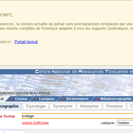
u CNRTL,
services, la version actuelle du portail sera prochainement remplacée par un
 une refonte complète de l'interface adaptée à tous les supports (ordinateurs, t
.
ion ici :
Portail lexical
cal
Corpus
Lexiques
Dictionnaires
Métalexicographie
icographie
Etymologie
Synonymie
Antonymie
Proxémie
C
ne forme
options d'affichage
catégorie :