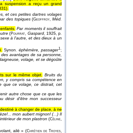
t la suspension a reçu un grand
831
).
es, et ces petites dartres volages
 par des topiques
(
,
Méd.
Geoffroy
 enfants.
Par moments il souffrait
autre
(
,
Gaspard
, 1925
, p.
Pourrat
sexe à l'autre, et des dieux à un
1
é.
Synon.
éphémère, passager
;
ux des avantages de sa personne,
dédaigneuse, volage, et se dégoûte
ts sur le même objet.
Bruits du
idien, y compris sa compétence en
e que ce volage, ce distrait, cet
tenir autre chose que ce que les
au désir d'être mon successeur
 destiné à changer de place, à ne
pèze!... mon aubert mignon! (...) Il
'intérieur de mon plastron
(
,
Céline
lant, ailé » (
,
Chrétien de
Troyes