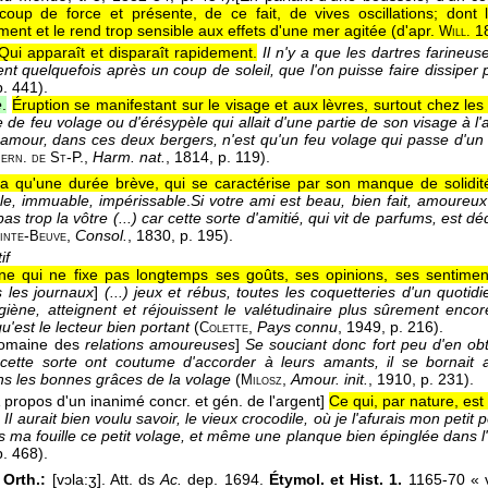
coup de force et présente, de ce fait, de vives oscillations; don
ent et le rend trop sensible aux effets d'une mer agitée (
d'apr.
1
Will.
Qui apparaît et disparaît rapidement.
Il n'y a que les dartres farineus
ent quelquefois après un coup de soleil, que l'on puisse faire dissiper
p. 441).
e
.
Éruption se manifestant sur le visage et aux lèvres, surtout chez les
de feu volage ou d'érésypèle qui allait d'une partie de son visage à l'
'amour, dans ces deux bergers, n'est qu'un feu volage qui passe d'un 
-P.
,
Harm. nat.
, 1814
, p. 119).
ern. de
St
'a qu'une durée brève, qui se caractérise par son manque de solidit
le, immuable, impérissable
.
Si votre ami est beau, bien fait, amoure
as trop la vôtre (...) car cette sorte d'amitié, qui vit de parfums, est 
-
,
Consol.
, 1830
, p. 195).
inte
Beuve
if
ne qui ne fixe pas longtemps ses goûts, ses opinions, ses sentimen
 les journaux
]
(...) jeux et rébus, toutes les coquetteries d'un quot
giène, atteignent et réjouissent le valétudinaire plus sûrement encor
u'est le lecteur bien portant
(
,
Pays connu
, 1949
, p. 216).
Colette
domaine des
relations amoureuses
]
Se souciant donc fort peu d'en ob
ette sorte ont coutume d'accorder à leurs amants, il se bornait 
s les bonnes grâces de la volage
(
,
Amour. init.
, 1910
, p. 231).
Milosz
 propos d'un inanimé concr. et gén. de l'argent]
Ce qui, par nature, est
.
Il aurait bien voulu savoir, le vieux crocodile, où je l'afurais mon petit 
is ma fouille ce petit volage, et même une planque bien épinglée dans l
p. 468).
 Orth.:
[vɔla:ʒ]. Att. ds
Ac.
dep. 1694.
Étymol. et Hist. 1.
1165-70 « vo