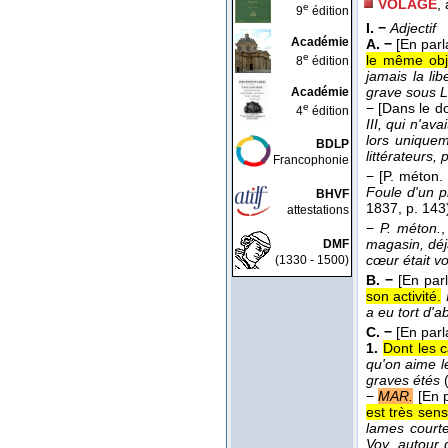
VOLAGE
,
e
9
édition
I. −
Adjectif
Académie
A. −
[En parl
e
le même obj
8
édition
jamais la lib
grave sous 
Académie
−
[Dans le d
e
4
édition
III, qui n'av
lors uniquem
BDLP
littérateurs,
Francophonie
−
[P. méton.
Foule d'un pi
BHVF
1837
, p. 143
attestations
−
P. méton.
,
magasin, déj
DMF
cœur était vo
(1330 - 1500)
B. −
[En par
son activité.
a eu tort d'
C. −
[En parl
1.
Dont les c
qu'on aime l
graves étés
−
MAR.
[En 
est très sen
lames courte
Voy. autour