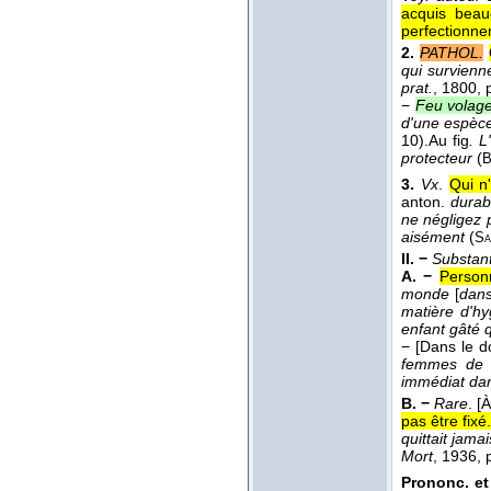
acquis beau
perfectionnem
2.
PATHOL.
qui survienn
prat.
, 1800
, 
−
Feu volag
d'une espèce 
10).
Au fig
.
L
protecteur
(
B
3.
Vx
.
Qui n
anton.
durab
ne négligez p
aisément
(
Sa
II. −
Substant
A. −
Person
monde
[
dans
matière d'hy
enfant gâté q
−
[Dans le 
femmes de c
immédiat dan
B. −
Rare
.
[À
pas être fixé
quittait jama
Mort
, 1936
, 
Prononc. et