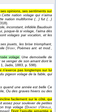
 ses opinions, ses sentiments sur
e
.
Cette nation volage qui n'aima
 nation multiforme (...) fut (...)
 318).
ole, inconstant, infidèle.
Baudouin
ui, jusque-là si volage, l'aima dès
ont volages par vocation, et les
es jouets, les brise triomphant,
ile
(
,
Poèmes ant. et mod.
,
Vigny
nsée volage
.
Une demoiselle de
ur se venger de son amant dont le
. 1, Jadis
, 1883
, p. 598).
i n'exerce pas longtemps sur lui
n, du pigeon volage de la fable, qui
as quand une année est belle Ce
èle, Ou des graves hivers ou des
'incline facilement sur le côté, qui
hit assez pour soulever de petites
on trop volage
(
,
Dumont d'
Urville
ompas]
Dont l'aiguille aimantée a