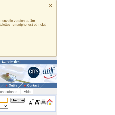
×
e nouvelle version au
1er
ablettes, smartphones) et inclut
Outils
Contact
oncordance
Aide