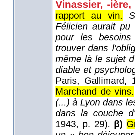
Vinassier, -ière,
rapport au vin.
S
Félicien aurait pu
pour les besoins
trouver dans l'obli
même là le sujet d
diable et psycholo
Paris, Gallimard
, 
Marchand de vins.
(...) à Lyon dans 
dans la couche d'
1943
, p. 29).
β)
G
un « bon déjeuner