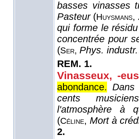
basses vinasses t
Pasteur
(
,
Huysmans
qui forme le résidu
concentrée pour se
(
Phys. industr.
Ser
,
REM.
1.
Vinasseux, -eus
abondance.
Dans 
cents musicien
l'atmosphère à q
(
,
Mort à créd
Céline
2.