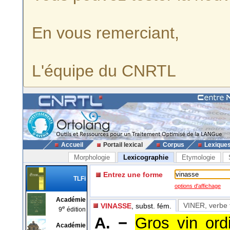
En vous remerciant,
L'équipe du CNRTL
Accueil
Portail lexical
Corpus
Lexique
Morphologie
Lexicographie
Etymologie
Entrez une forme
TLFi
options d'affichage
Académie
VINER
, verbe 
VINASSE
, subst. fém.
e
9
édition
A. −
Gros vin ord
Académie