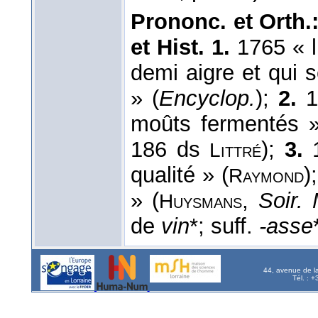
Prononc. et Orth.
et Hist. 1.
1765 « l
demi aigre et qui s
» (
Encyclop.
);
2.
18
moûts fermentés »
186 ds
);
3.
1
Littré
qualité » (
)
Raymond
» (
,
Soir.
Huysmans
de
vin
*; suff.
-asse
44, avenue de l
Tél. : 