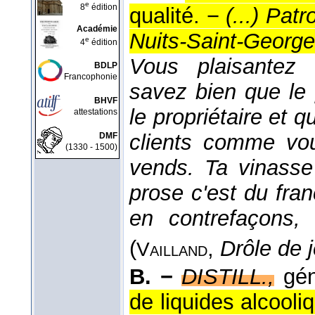
e
8
édition
qualité. −
(...) Pat
Académie
Nuits-Saint-Georg
e
4
édition
Vous plaisantez 
BDLP
Francophonie
savez bien que le 
BHVF
le propriétaire et q
attestations
clients comme vo
DMF
(1330 - 1500)
vends. Ta vinass
prose c'est du fra
en contrefaçons,
(
,
Drôle de 
Vailland
B. −
DISTILL.
,
gé
de liquides alcooli