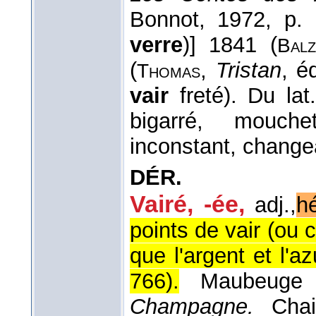
Bonnot, 1972, p. 
verre
)] 1841 (
Balz
(
,
Tristan
, é
Thomas
vair
freté). Du la
bigarré, mouchet
inconstant, change
DÉR.
Vairé, -ée
,
adj.,
hé
points de vair (ou 
que l'argent et l'az
766
).
Maubeug
Champagne.
Cha