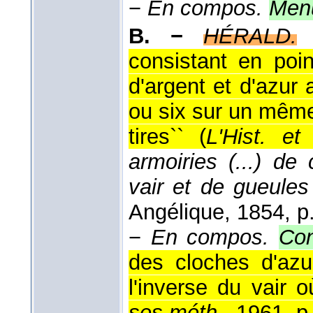
−
En compos.
Menu
B. −
HÉRALD.
consistant en poi
d'argent et d'azur 
ou six sur un même
tires`` (
L'Hist. e
armoiries (...) de
vair et de gueules
Angélique
, 1854
, p
−
En compos.
Con
des cloches d'azu
l'inverse du vair o
ses méth.
, 1961, p