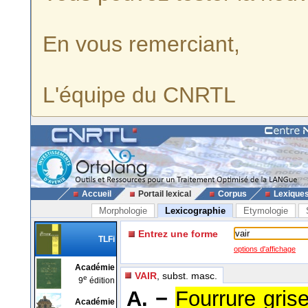
En vous remerciant,
L'équipe du CNRTL
Accueil
Portail lexical
Corpus
Lexique
Morphologie
Lexicographie
Etymologie
Entrez une forme
TLFi
options d'affichage
Académie
VAIR
, subst. masc.
e
9
édition
A. −
Fourrure grise
Académie