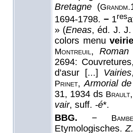
Bretagne
(
Grandm.
res
1694-1798.
−
1
a
» (
Eneas
, éd. J. 
colors menu
veiri
,
Roman d
Montreuil
2694: Couvretures,
d'asur [...]
Vairies
,
Armorial de
Prinet
31, 1934 ds
Brault
vair
, suff.
-é
*.
BBG.
−
Bambe
Etymologisches.
Z