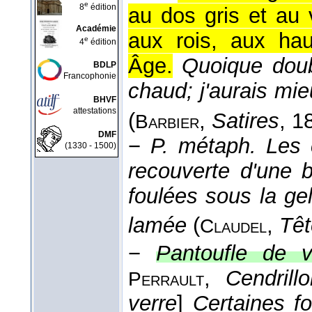
e
8
édition
au dos gris et au 
Académie
aux rois, aux hau
e
4
édition
Âge.
Quoique doub
BDLP
Francophonie
chaud; j'aurais mie
BHVF
attestations
(
,
Satires
, 1
Barbier
DMF
−
P. métaph.
Les 
(1330 - 1500)
recouverte d'une 
foulées sous la g
lamée
(
,
Têt
Claudel
−
Pantoufle de va
,
Cendrill
Perrault
verre
]
Certaines f