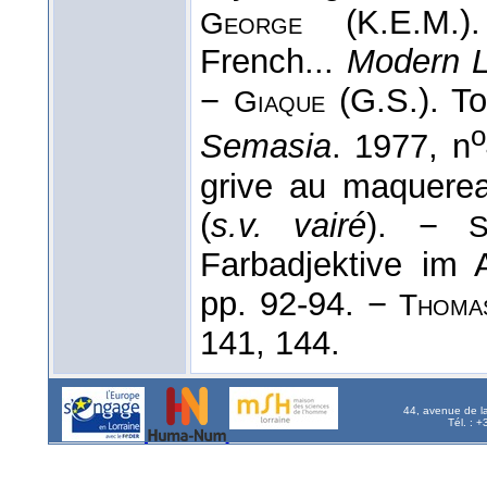
(K.E.M.).
George
French...
Modern 
−
(G.S.). To
Giaque
o
Semasia
. 1977, n
grive au maquere
(
s.v. vairé
). −
S
Farbadjektive im 
pp. 92-94. −
Thoma
141, 144.
44, avenue de l
Tél. : 