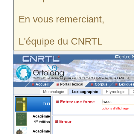
En vous remerciant,
L'équipe du CNRTL
Accueil
Portail lexical
Corpus
Lexique
Morphologie
Lexicographie
Etymologie
Entrez une forme
TLFi
options d'affichage
Académie
e
Erreur
9
édition
Académie