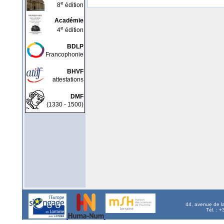
e
8
édition
Académie
e
4
édition
BDLP
Francophonie
BHVF
attestations
DMF
(1330 - 1500)
44, avenue de l
Tél. : 