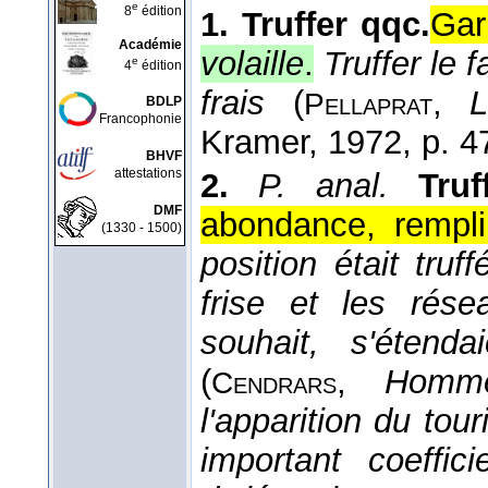
e
8
édition
1.
Truffer qqc.
Garn
Académie
volaille
.
Truffer le f
e
4
édition
frais
(
,
L
Pellaprat
BDLP
Francophonie
Kramer
, 1972
, p. 4
BHVF
attestations
2.
P. anal.
Tru
DMF
abondance, rempli
(1330 - 1500)
position était tru
frise et les rés
souhait, s'étend
(
,
Homme
Cendrars
l'apparition du to
important coeffici