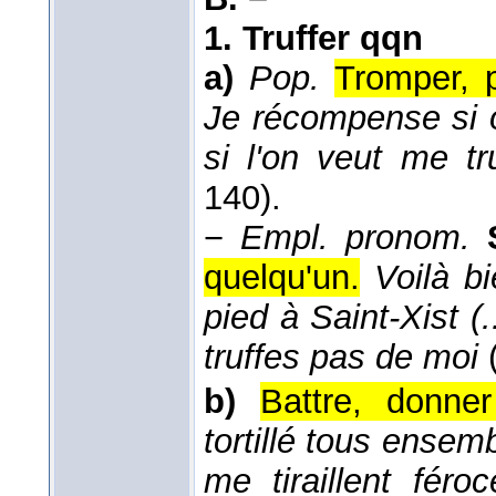
1.
Truffer qqn
a)
Pop.
Tromper, p
Je récompense si o
si l'on veut me tru
140).
−
Empl. pronom.
quelqu'un.
Voilà b
pied à Saint-Xist (
truffes pas de moi
b)
Battre, donne
tortillé tous ensem
me tiraillent fér