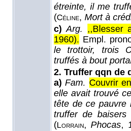
étreinte, il me tru
(
,
Mort à créd
Céline
c)
Arg.
,,Blesser 
1960
).
Empl. prono
le trottoir, troi
truffés à bout porta
2.
Truffer qqn de 
a)
Fam.
Couvrir e
elle avait trouvé c
tête de ce pauvre Fo
truffer de baiser
(
,
Phocas
, 
Lorrain