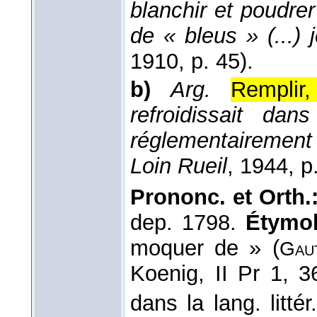
blanchir et poudre
de « bleus » (...) 
1910
, p. 45).
b)
Arg.
Remplir,
refroidissait dan
réglementairement 
Loin Rueil
, 1944
, p
Prononc. et Orth.
dep. 1798.
Étymol
moquer de » (
Gau
Koenig, II Pr 1, 
dans la lang. littér