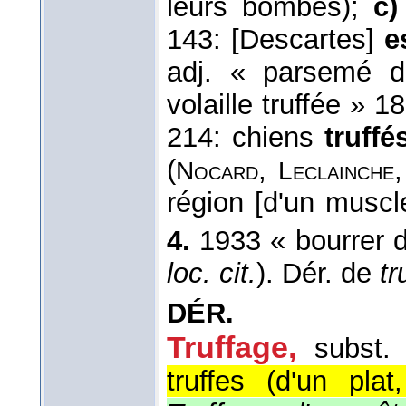
leurs bombes);
c)
143: [Descartes]
e
adj. « parsemé 
volaille truffée » 1
214: chiens
truffé
(
,
Nocard
Leclainche
région [d'un muscl
4.
1933 « bourrer d
loc. cit.
). Dér. de
tr
DÉR.
Truffage,
subst.
truffes (d'un pla