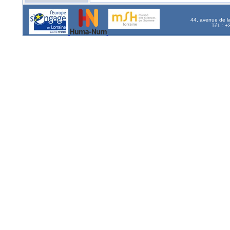
44, avenue de l
Tél. : 