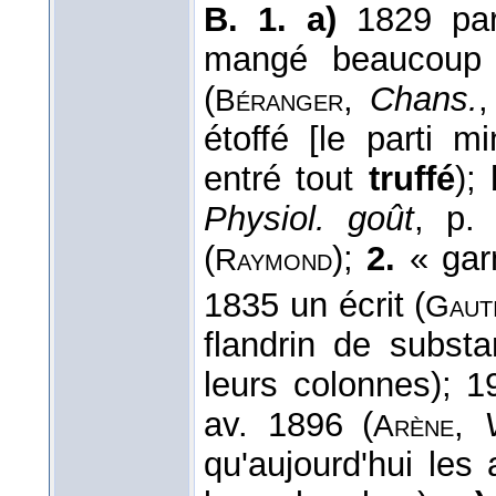
B. 1. a)
1829 part
mangé beaucoup d
(
,
Chans.
,
Béranger
étoffé [le parti m
entré tout
truffé
);
Physiol. goût
, p.
(
);
2.
« garn
Raymond
1835 un écrit (
Gaut
flandrin de substa
leurs colonnes); 1
av. 1896 (
,
Arène
qu'aujourd'hui les