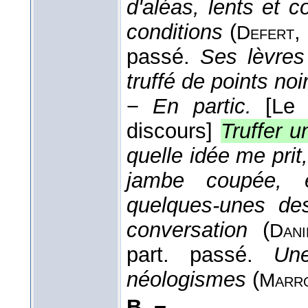
d'aléas, lents et 
conditions
(
,
Defert
passé.
Ses lèvres
truffé de points noi
−
En partic.
[Le
discours]
Truffer u
quelle idée me prit,
jambe coupée, et
quelques-unes des
conversation
(
Dani
part. passé.
Un
néologismes
(
Marr
B. −