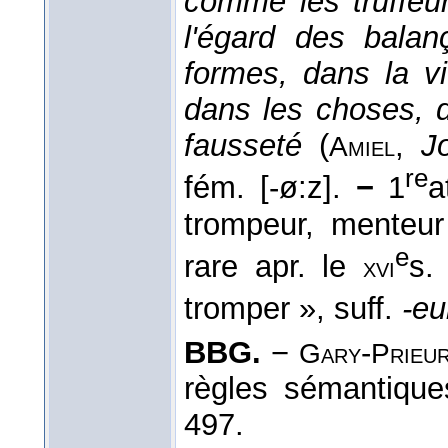
comme les truffeur
l'égard des balan
formes, dans la vi
dans les choses, 
fausseté
(
,
J
Amiel
re
fém. [-ø:z].
−
1
a
trompeur, menteur
e
rare apr. le
s. 
xvi
tromper », suff.
-eu
BBG.
−
-
Gary
Prieu
règles sémantique
497.