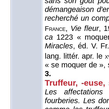
sans son goût pour
démangeaison d'enge
recherché un com
,
Vie fleur
, 
France
ca
1223 « moqueri
Miracles
, éd. V. F
lang. littér. apr. le
x
« se moquer de », 
3.
Truffeur, -euse,
Les affectation
fourberies. Les do