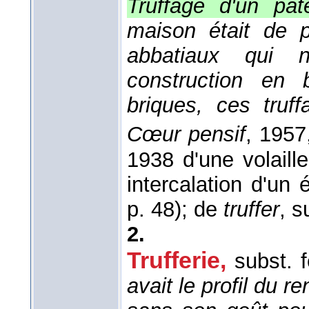
Truffage d'un pâté
maison était de 
abbatiaux qui n'
construction en 
briques, ces truff
Cœur pensif
, 1957
1938 d'une volaille
intercalation d'un 
p. 48); de
truffer
, s
2.
Trufferie
,
subst. 
avait le profil du r