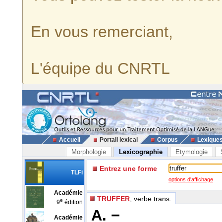
En vous remerciant,
L'équipe du CNRTL
Accueil
Portail lexical
Corpus
Lexique
Morphologie
Lexicographie
Etymologie
Entrez une forme
TLFi
options d'affichage
Académie
TRUFFER
, verbe trans.
e
9
édition
A. −
Académie