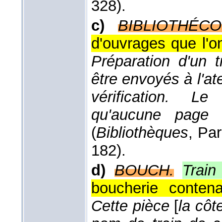
328).
c)
BIBLIOTHÉCO
d'ouvrages que l'o
Préparation d'un t
être envoyés à l'at
vérification. Le 
qu'aucune page 
(
Bibliothèques
, Par
182).
d)
BOUCH.
Train
boucherie contena
Cette pièce
[
la côt