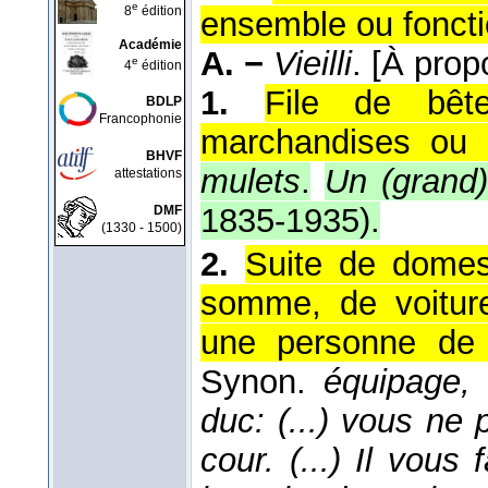
e
8
édition
ensemble ou fonct
Académie
A. −
Vieilli
.
[À prop
e
4
édition
1.
File de bêt
BDLP
Francophonie
marchandises ou 
BHVF
mulets
.
Un (grand)
attestations
1835-1935
).
DMF
(1330 - 1500)
2.
Suite de domest
somme, de voitur
une personne de 
Synon.
équipage, 
duc: (...) vous ne
cour. (...) Il vou