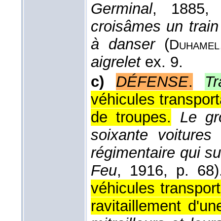
Germinal
, 1885
, 
croisâmes un train
à danser
(
Duhamel
aigrelet
ex. 9.
c)
DÉFENSE
.
Tr
véhicules transpor
de troupes.
Le gr
soixante voitures
régimentaire qui su
Feu
, 1916
, p. 68)
véhicules transport
ravitaillement d'