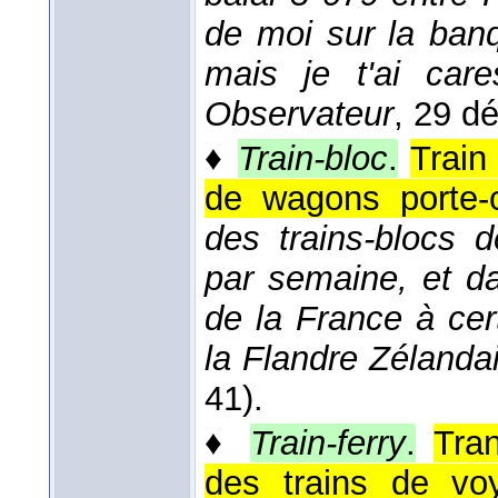
de moi sur la ban
mais je t'ai car
Observateur
, 29 d
♦
Train-bloc
.
Train
de wagons porte-c
des trains-blocs 
par semaine, et d
de la France à cer
la Flandre Zélanda
41).
♦
Train-ferry
.
Tra
des trains de vo