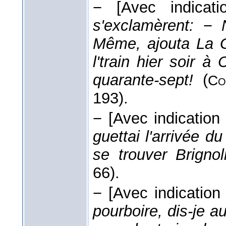
−
[Avec indicat
s'exclamèrent:
−
Même, ajouta La G
l'train hier soir 
quarante-sept!
(
Co
193).
−
[Avec indication
guettai l'arrivée d
se trouver Brigno
66).
−
[Avec indication 
pourboire, dis-je a