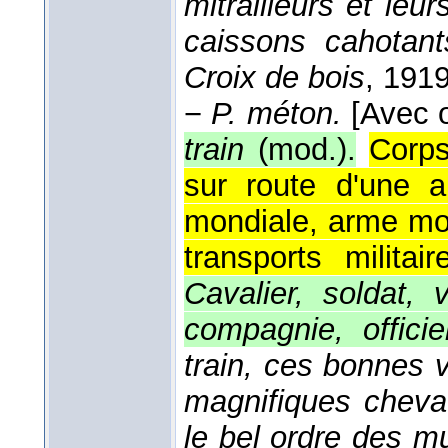
mitrailleurs et leur
caissons cahotan
Croix de bois
, 191
−
P. méton.
[Avec 
train
(mod.).
Corps
sur route d'une 
mondiale, arme mo
transports militai
Cavalier, soldat,
compagnie, offici
train, ces bonnes 
magnifiques chevau
le bel ordre des m