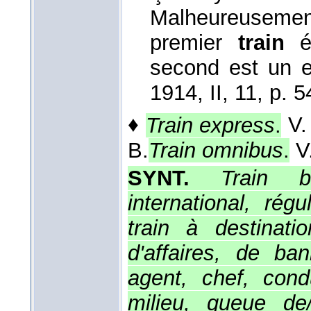
Malheureusemen
premier
train
ét
second est un e
1914
, II, 11, p. 5
♦
Train express
.
V
B.
Train omnibus
.
V.
SYNT.
Train b
international, régu
train à destinat
d'affaires, de ban
agent, chef, condu
milieu, queue de/