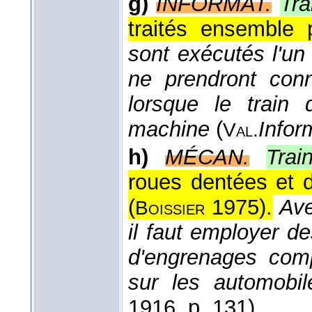
g)
INFORMAT.
Tra
traités ensemble p
sont exécutés l'un
ne prendront conn
lorsque le train
machine
(
Infor
Val.
h)
MÉCAN.
Trai
roues dentées et 
(
1975
).
Ave
Boissier
il faut employer d
d'engrenages com
sur les automobil
1916
, p. 131).