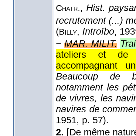
,
Hist. paysa
Chatr.
recrutement (...) 
(
,
Introïbo
, 193
Billy
−
MAR. MILIT.
Tra
ateliers et de 
accompagnant un
Beaucoup de bâ
notamment les pétr
de vivres, les navi
navires de commer
1951
, p. 57).
2.
[De même nature