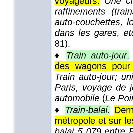
voyageurs.
Une cla
raffinements (tra
auto-couchettes, l
dans les gares, et
81).
♦
Train auto-jour
.
des wagons pour 
Train auto-jour; u
Paris, voyage de 
automobile
(
Le Poi
♦
Train-balai
.
Dern
métropole et sur le
balai 5 079 entre 