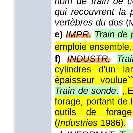
nom de train de c
qui recouvrent la 
vertèbres du dos
(
e)
IMPR.
Train de
emploie ensemble.
f)
INDUSTR.
Tra
cylindres d'un l
épaisseur voulue`
Train de sonde
.
,,
forage, portant de 
outils de forage
(
Industries
1986
).