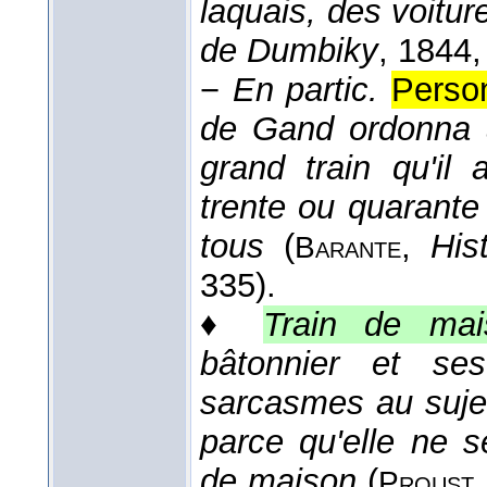
laquais, des voiture
de Dumbiky
, 1844
−
En partic.
Perso
de Gand ordonna 
grand train qu'il 
trente ou quarante
tous
(
,
His
Barante
335).
♦
Train de mai
bâtonnier et se
sarcasmes au sujet 
parce qu'elle ne s
de maison
(
Proust