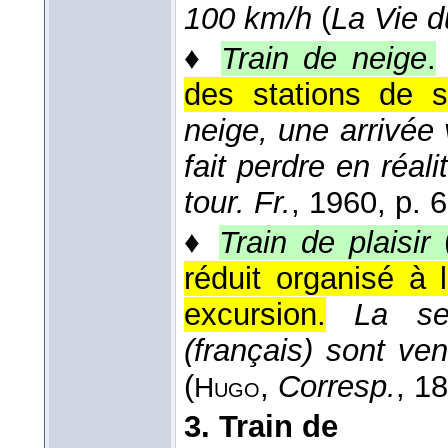
100 km/h
(
La Vie du
♦
Train de neige
.
des stations de sp
neige, une arrivée v
fait perdre en réal
tour. Fr.
, 1960
, p. 6
♦
Train de plaisir
(
réduit organisé à 
excursion.
La se
(français) sont ven
(
,
Corresp.
, 1
Hugo
3.
Train de