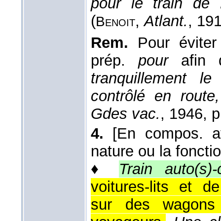
pour le train de 
(
,
Atlant.
, 19
Benoit
Rem.
Pour éviter l
prép.
pour
afin d
tranquillement le
contrôlé en route
Gdes vac.
, 1946, p
4.
[En compos. av
nature ou la fonctio
♦
Train auto(s)-
voitures-lits et d
sur des wagons 