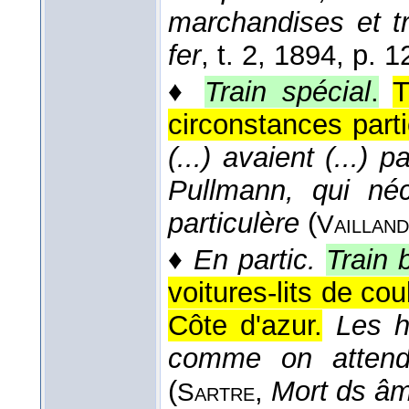
marchandises et t
fer
, t. 2
, 1894
, p. 1
♦
Train spécial
.
T
circonstances parti
(...) avaient (...) 
Pullmann, qui néc
particulère
(
Vailland
♦
En partic.
Train 
voitures-lits de cou
Côte d'azur.
Les h
comme on attend 
(
,
Mort ds â
Sartre