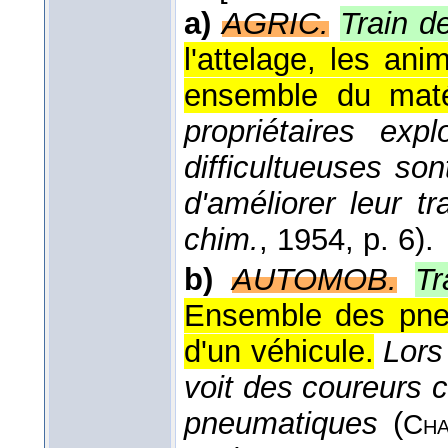
a)
AGRIC.
Train d
l'attelage, les ani
ensemble du matér
propriétaires expl
difficultueuses son
d'améliorer leur tr
chim.
, 1954
, p. 6).
b)
AUTOMOB.
Tr
Ensemble des pneu
d'un véhicule.
Lors
voit des coureurs 
pneumatiques
(
Cha