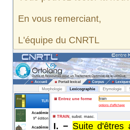
En vous remerciant,
L'équipe du CNRTL
Accueil
Portail lexical
Corpus
Lexique
Morphologie
Lexicographie
Etymologie
Entrez une forme
TLFi
options d'affichage
Académie
TRAIN
, subst. masc.
e
9
édition
I. −
Suite d'être
Académie