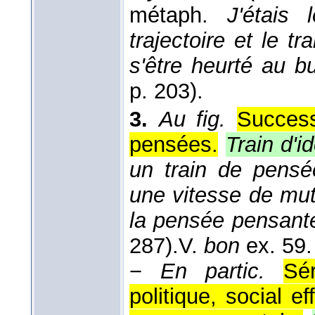
métaph.
J'étais
trajectoire et le tr
s'être heurté au bu
p. 203).
3.
Au fig.
Success
pensées.
Train d'i
un train de pensée
une vitesse de muta
la pensée pensant
287).
V.
bon
ex. 59.
−
En partic.
Sér
politique, social e