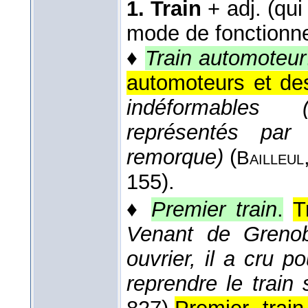
1.
Train
+ adj. (qui 
mode de fonctionn
♦
Train automoteur
automoteurs et de
indéformables 
représentés par
remorque)
(
Bailleul
155).
♦
Premier train
.
T
Venant de Grenobl
ouvrier, il a cru p
reprendre le train 