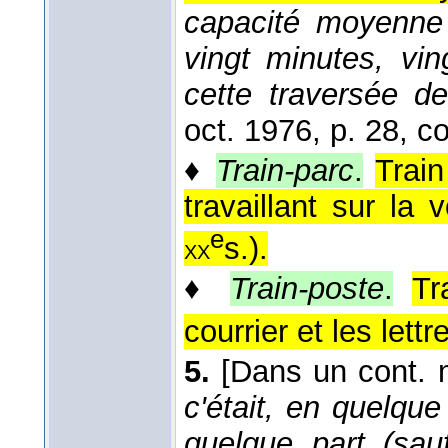
capacité moyenne
vingt minutes, vin
cette traversée d
oct. 1976
, p. 28, co
♦
Train-parc
.
Trai
travaillant sur la 
e
s.
).
xx
♦
Train-poste
.
Tr
courrier et les lettre
5.
[Dans un cont. 
c'était, en quelque
quelque part (sau