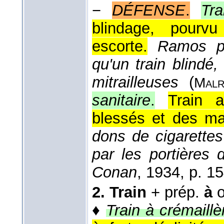
−
DÉFENSE
.
Tra
blindage, pourv
escorte.
Ramos pr
qu'un train blindé
mitrailleuses
(
Malr
sanitaire
.
Train 
blessés et des ma
dons de cigarettes
par les portières d
Conan
, 1934
, p. 15
2.
Train
+ prép.
à
♦
Train à crémaillè