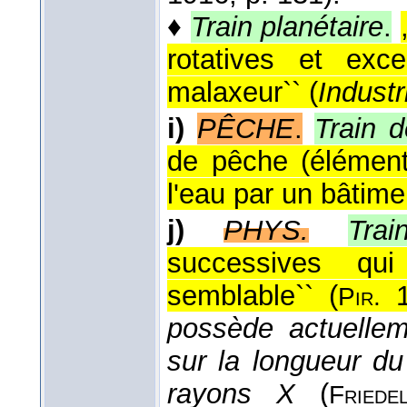
♦
Train planétaire
.
rotatives et exc
malaxeur`` (
Industr
i)
PÊCHE
.
Train 
de pêche (éléments 
l'eau par un bâtimen
j)
PHYS.
Tra
successives qu
semblable`` (
1
Pir.
possède actuellem
sur la longueur du
rayons X
(
Friede