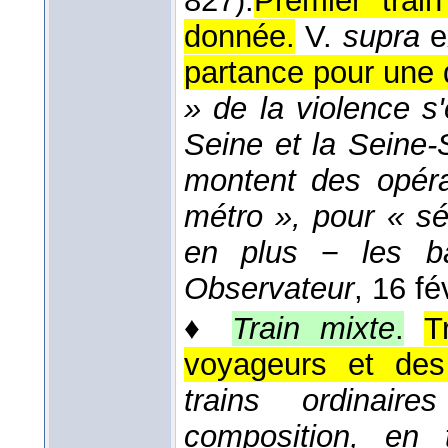
827).
Premier trai
donnée.
V.
supra
e
partance pour une 
» de la violence s
Seine et la Seine-
montent des opérat
métro », pour « sé
en plus
−
les b
Observateur
, 16 fé
♦
Train mixte
.
T
voyageurs et de
trains ordinair
composition, en 