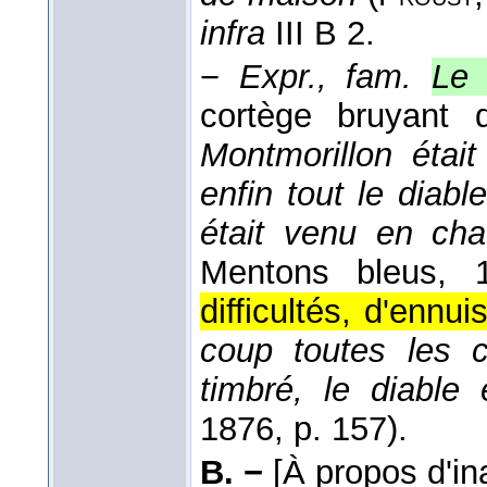
infra
III B 2.
−
Expr., fam.
Le 
cortège bruyant 
Montmorillon était 
enfin tout le diabl
était venu en cha
Mentons bleus
, 
difficultés, d'ennuis
coup toutes les cr
timbré, le diable 
1876
, p. 157).
B. −
[À propos d'i