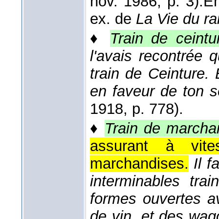
nov. 1986
, p. 3).
En
ex. de
La Vie du rai
♦
Train de ceintu
l'avais recontrée 
train de Ceinture.
en faveur de ton s
1918
, p. 778).
♦
Train de marcha
assurant à vite
marchandises.
Il 
interminables tra
formes ouvertes a
de vin, et des wa