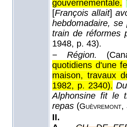
gouvernementale.
[
François allait
]
avo
hebdomadaire, se 
train de réformes 
1948
, p. 43).
−
Région.
(Cana
quotidiens d'une 
maison, travaux d
1982, p. 2340
).
Du
Alphonsine fit le 
repas
(
,
Guèvremont
II.