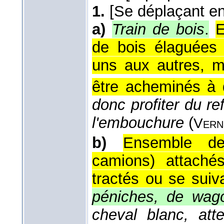
1.
[Se déplaçant e
a)
Train de bois
.
E
de bois élaguées 
uns aux autres, m
être acheminés à d
donc profiter du re
l'embouchure
(
Vern
b)
Ensemble de
camions) attaché
tractés ou se suiva
péniches, de wag
cheval blanc, att