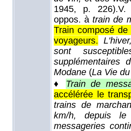
1945
, p. 226).
V
oppos. à
train de
Train composé de v
voyageurs.
L'hiver
sont susceptib
supplémentaires 
Modane
(
La Vie du 
♦
Train de messa
accélérée le trans
trains de marchan
km/h, depuis le
messageries contin