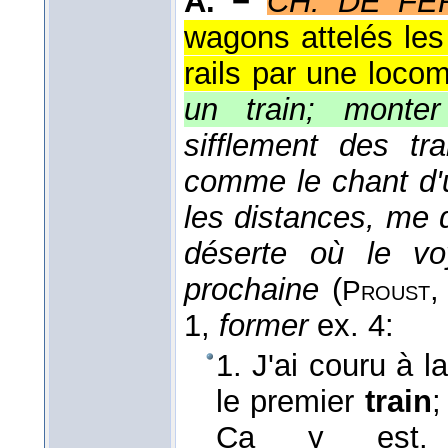
A. −
CH. DE FE
wagons attelés les
rails par une loco
un train; monter
sifflement des tr
comme le chant d'u
les distances, me 
déserte où le vo
prochaine
(
Proust
1,
former
ex. 4:
1. J'ai couru à l
le premier
train
;
Ça y est. J