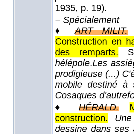
1935
, p. 19).
−
Spécialement
♦
ART MILIT.
Construction en ha
des remparts.
hélépole
.
Les assié
prodigieuse (...) C'
mobile destiné à 
Cosaques d'autrefo
♦
HÉRALD.
construction.
Une
dessine dans ses 