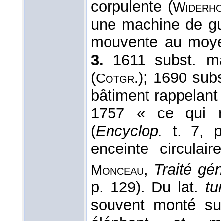
corpulente (
Widerh
une machine de gu
mouvente au moye
3.
1611 subst. ma
(
); 1690 subs
Cotgr.
bâtiment rappelant 
1757 « ce qui r
(
Encyclop.
t. 7, 
enceinte circulai
,
Traité gé
Monceau
p. 129). Du lat.
tu
souvent monté su