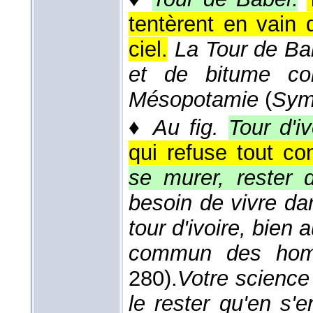
tentèrent en vain 
ciel.
La Tour de Bab
et de bitume c
Mésopotamie
(
Sym
♦
Au fig.
Tour d'iv
qui refuse tout co
se murer, rester d
besoin de vivre da
tour d'ivoire, bien
commun des ho
280).
Votre science
le rester qu'en s'