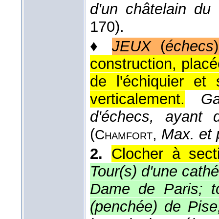
d'un châtelain du 
170).
♦
JEUX
(
échecs
)
construction, plac
de l'échiquier et
verticalement.
Ga
d'échecs, ayant 
(
,
Max. et 
Chamfort
2.
Clocher à sect
Tour(s) d'une cathé
Dame de Paris; t
(penchée) de Pise