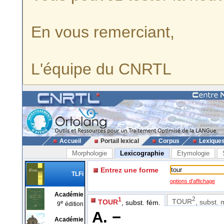
En vous remerciant,
L'équipe du CNRTL
Accueil
Portail lexical
Corpus
Lexique
Morphologie
Lexicographie
Etymologie
Entrez une forme
TLFi
options d'affichage
Académie
2
1
TOUR
, subst. 
TOUR
, subst. fém.
e
9
édition
A. −
Académie