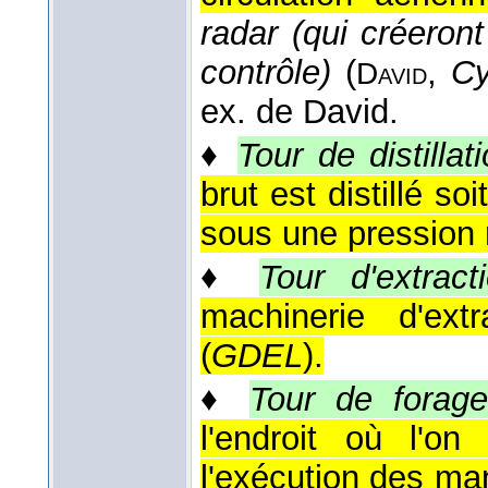
radar (qui créeron
contrôle)
(
,
Cy
David
ex. de David.
♦
Tour de distillat
brut est distillé so
sous une pression r
♦
Tour d'extract
machinerie d'ext
(
GDEL
).
♦
Tour de forag
l'endroit où l'on
l'exécution des m