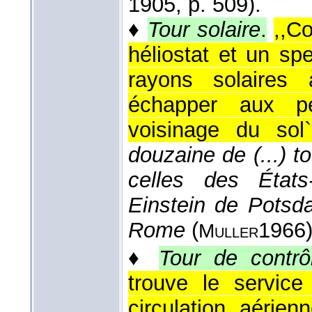
1905
, p. 509).
♦
Tour solaire
.
,,C
héliostat et un sp
rayons solaires 
échapper aux pe
voisinage du sol`
douzaine de (...) 
celles des États
Einstein de Potsd
Rome
(
1966
Muller
♦
Tour de contrô
trouve le service
circulation aérienn