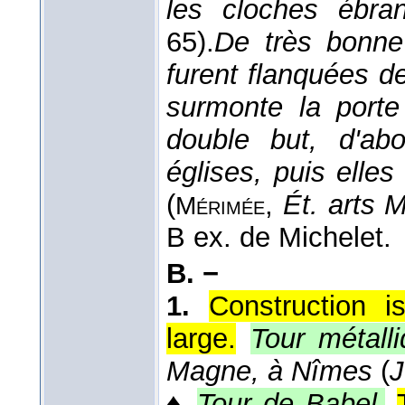
les cloches ébran
65).
De très bonne
furent flanquées d
surmonte la porte 
double but, d'ab
églises, puis elle
(
,
Ét. arts 
Mérimée
B ex. de Michelet.
B. −
1.
Construction i
large.
Tour métalli
Magne, à Nîmes
(
J
♦
Tour de Babel
.