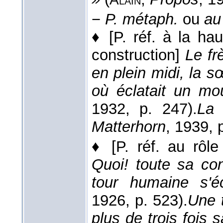
−
P. métaph.
ou
au 
♦
[P. réf. à la ha
construction]
Le fr
en plein midi, la sœ
où éclatait un mo
1932
, p. 247).
La 
Matterhorn
, 1939
, 
♦
[P. réf. au rôle
Quoi! toute sa con
tour humaine s'éc
1926
, p. 523).
Une 
plus de trois fois 