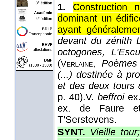
e
8
édition
1.
Construction 
Académie
dominant un édific
e
4
édition
ayant généralemen
BDLP
Francophonie
devant du zénith 
BHVF
octogones, L'Escu
attestations
(
,
Poèmes 
DMF
Verlaine
(1330 - 1500)
(...) destinée à p
et des deux tours 
p. 40).
V.
beffroi
ex
ex. de Faure 
T'Serstevens.
SYNT.
Vieille tou