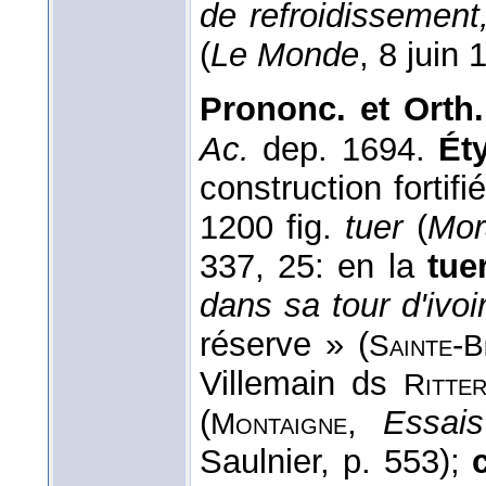
de refroidissement
(
Le Monde
, 8 juin 
Prononc. et Orth.
Ac.
dep. 1694.
Ét
construction fortifi
1200 fig.
tuer
(
Mor
337, 25: en la
tue
dans sa tour d'ivoi
réserve » (
-
Sainte
B
Villemain ds
Ritte
(
,
Essais
Montaigne
Saulnier, p. 553);