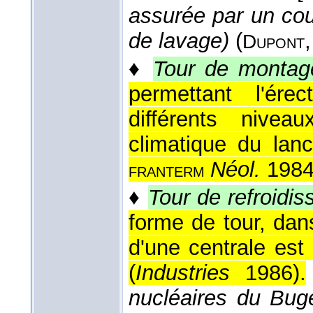
assurée par un cou
de lavage)
(
Dupont
♦
Tour de montag
permettant l'ére
différents nivea
climatique du lanc
Néol.
198
franterm
♦
Tour de refroidi
forme de tour, dan
d'une centrale est
(
Industries
1986
).
nucléaires du Buge