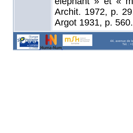
éléphant » et « m
Archit. 1972, p. 2
Argot 1931, p. 560
44, avenue de l
Tél. : 