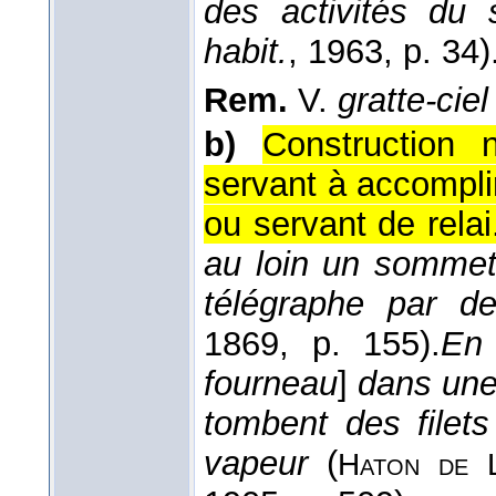
des activités du s
habit.
, 1963
, p. 34)
Rem.
V.
gratte-ciel
b)
Construction 
servant à accompli
ou servant de relai
au loin un sommet 
télégraphe par der
1869
, p. 155).
En 
fourneau
]
dans une
tombent des filets
vapeur
(
Haton de