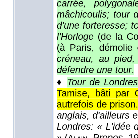
carrée, polygonal
mâchicoulis; tour d
d'une forteresse; to
l'Horloge
(de la Co
(à Paris, démolie
créneau, au pied,
défendre une tour
.
♦
Tour de Londres
Tamise, bâti par 
autrefois de prison
anglais, d'ailleurs
Londres: « L'idée d
»
(
,
Propos
, 1
Alain