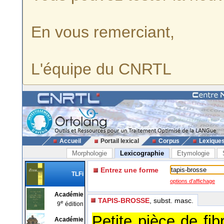
En vous remerciant,
L'équipe du CNRTL
Accueil
Portail lexical
Corpus
Lexique
Morphologie
Lexicographie
Etymologie
Entrez une forme
TLFi
options d'affichage
Académie
TAPIS-BROSSE
, subst. masc.
e
9
édition
Petite pièce de fi
Académie