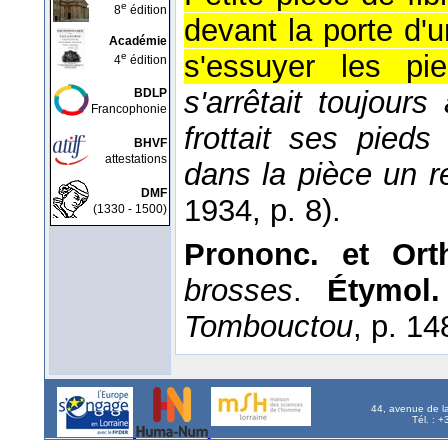
e
8
édition
devant la porte d'
Académie
s'essuyer les pie
e
4
édition
s'arrêtait toujour
BDLP
Francophonie
frottait ses pieds
BHVF
attestations
dans la pièce un r
DMF
1934
, p. 8).
(1330 - 1500)
Prononc. et Orth
brosses
.
Étymol.
Tombouctou
, p. 1
44, avenue de l
Tél. : 