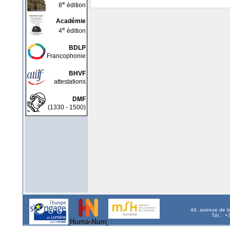
e
8
édition
Académie
e
4
édition
BDLP
Francophonie
BHVF
attestations
DMF
(1330 - 1500)
44, avenue de l
Tél. : 