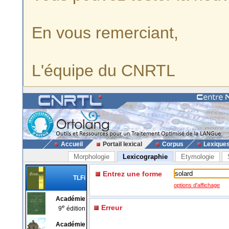
En vous remerciant,
L'équipe du CNRTL
Accueil
Portail lexical
Corpus
Lexique
Morphologie
Lexicographie
Etymologie
Entrez une forme
TLFi
options d'affichage
Académie
e
Erreur
9
édition
Académie