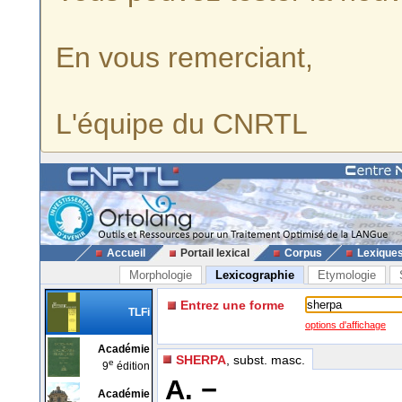
En vous remerciant,
L'équipe du CNRTL
Accueil
Portail lexical
Corpus
Lexique
Morphologie
Lexicographie
Etymologie
Entrez une forme
TLFi
options d'affichage
Académie
SHERPA
, subst. masc.
e
9
édition
A. −
Académie