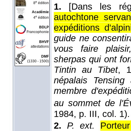
e
8
édition
1.
[Dans les rég
Académie
autochtone servan
e
4
édition
expéditions d'alpin
BDLP
Francophonie
guide ne consenti
BHVF
vous faire plaisi
attestations
sherpas qui ont fo
DMF
(1330 - 1500)
Tintin au Tibet
, 
népalais Tensing
membre d'expéditi
au sommet de l'É
1984
, p. III, col. 1).
2.
P. ext.
Porteu