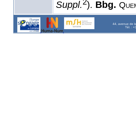
2
Suppl.
).
Bbg.
Que
44, avenue de l
Tél. : 