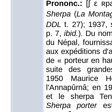
Prononc.:
[ʃ ε ʀp
Sherpa
(
La Monta
DDL
t. 27); 1937,
p. 7,
ibid.
). Du no
du Népal, fourniss
aux expéditions d'
de « porteur en ha
suite des grande
1950 Maurice He
l'Annapûrnâ; en 19
et le sherpa Tens
Sherpa porter
est