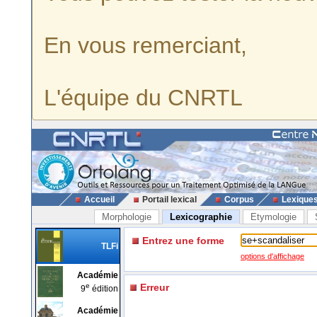
En vous remerciant,
L'équipe du CNRTL
Accueil
Portail lexical
Corpus
Lexique
Morphologie
Lexicographie
Etymologie
Entrez une forme
TLFi
options d'affichage
Académie
e
Erreur
9
édition
Académie