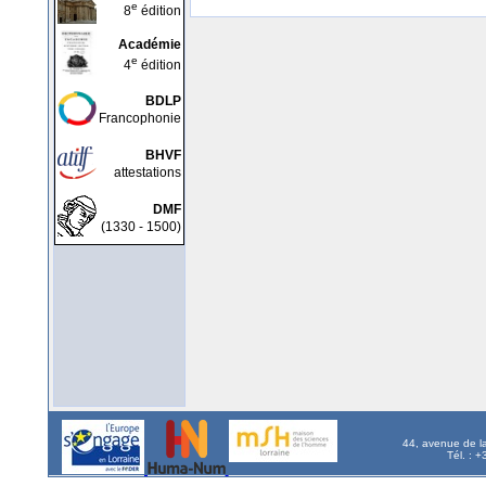
e
8
édition
Académie
e
4
édition
BDLP
Francophonie
BHVF
attestations
DMF
(1330 - 1500)
44, avenue de l
Tél. : 