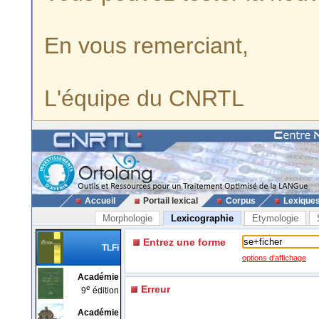
En vous remerciant,
L'équipe du CNRTL
Accueil
Portail lexical
Corpus
Lexique
Morphologie
Lexicographie
Etymologie
Entrez une forme
TLFi
options d'affichage
Académie
e
Erreur
9
édition
Académie