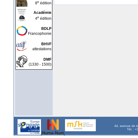
e
8
édition
Académie
e
4
édition
BDLP
Francophonie
BHVF
attestations
DMF
(1330 - 1500)
44, avenue de l
Tél. : 